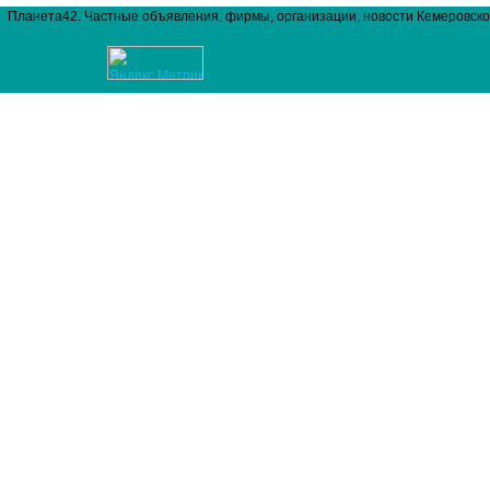
Планета42. Частные объявления, фирмы, организации, новости Кемеровско