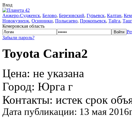
Вход
Анжеро-Судженск
,
Белово
,
Березовский
,
Гурьевск
,
Калтан
,
Кем
Новокузнецк
,
Осинники
,
Полысаево
,
Прокопьевск
,
Тайга
,
Таш
Кемеровская область
Ре
Забыли пароль?
Toyota Carina2
Цена: не указана
Город: Юрга г
Контакты: истек срок объ
Дата публикации: 13 мая 2016г