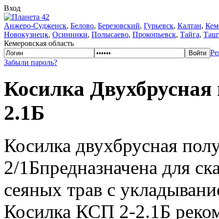
Вход
Анжеро-Судженск
,
Белово
,
Березовский
,
Гурьевск
,
Калтан
,
Кем
Новокузнецк
,
Осинники
,
Полысаево
,
Прокопьевск
,
Тайга
,
Таш
Кемеровская область
Ре
Забыли пароль?
Косилка Двухбрусная
2.1Б
Косилка двухбрусная пол
2/1Бпредназначена для ск
сеяных трав с укладывани
Косилка КСП 2-2.1Б реком