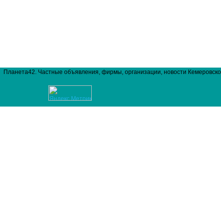
Планета42. Частные объявления, фирмы, организации, новости Кемеровско