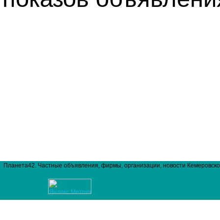
Планета42. Частные объявления, фирмы, организации, новости Кемеровско