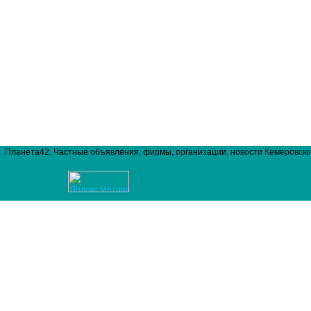
Планета42. Частные объявления, фирмы, организации, новости Кемеровско