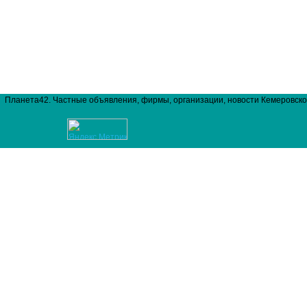
Планета42. Частные объявления, фирмы, организации, новости Кемеровско