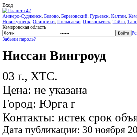
Вход
Анжеро-Судженск
,
Белово
,
Березовский
,
Гурьевск
,
Калтан
,
Кем
Новокузнецк
,
Осинники
,
Полысаево
,
Прокопьевск
,
Тайга
,
Таш
Кемеровская область
Ре
Забыли пароль?
Ниссан Вингроуд
03 г., ХТС.
Цена: не указана
Город: Юрга г
Контакты: истек срок объ
Дата публикации: 30 ноября 20