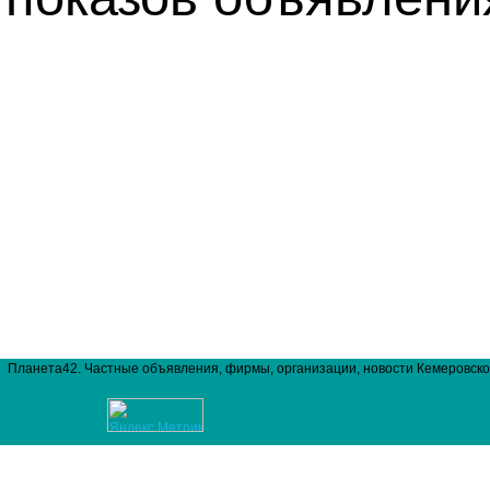
Планета42. Частные объявления, фирмы, организации, новости Кемеровско