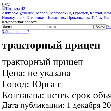
Вход
Анжеро-Судженск
,
Белово
,
Березовский
,
Гурьевск
,
Калтан
,
Кем
Новокузнецк
,
Осинники
,
Полысаево
,
Прокопьевск
,
Тайга
,
Таш
Кемеровская область
Ре
Забыли пароль?
тракторный прицеп
тракторный прицеп
Цена: не указана
Город: Юрга г
Контакты: истек срок объ
Дата публикации: 1 декабря 20