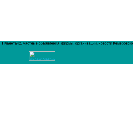
Планета42. Частные объявления, фирмы, организации, новости Кемеровско