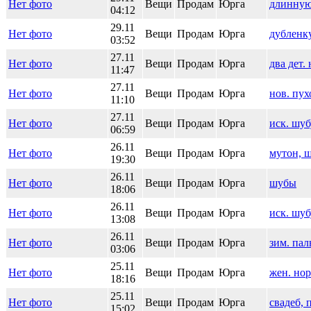
Нет фото
Вещи
Продам
Юрга
длинную
04:12
29.11
Нет фото
Вещи
Продам
Юрга
дубленку
03:52
27.11
Нет фото
Вещи
Продам
Юрга
два дет.
11:47
27.11
Нет фото
Вещи
Продам
Юрга
нов. пух
11:10
27.11
Нет фото
Вещи
Продам
Юрга
иск. шуб
06:59
26.11
Нет фото
Вещи
Продам
Юрга
мутон, 
19:30
26.11
Нет фото
Вещи
Продам
Юрга
шубы
18:06
26.11
Нет фото
Вещи
Продам
Юрга
иск. шуб
13:08
26.11
Нет фото
Вещи
Продам
Юрга
зим. пал
03:06
25.11
Нет фото
Вещи
Продам
Юрга
жен. нор
18:16
25.11
Нет фото
Вещи
Продам
Юрга
свадеб, 
15:02