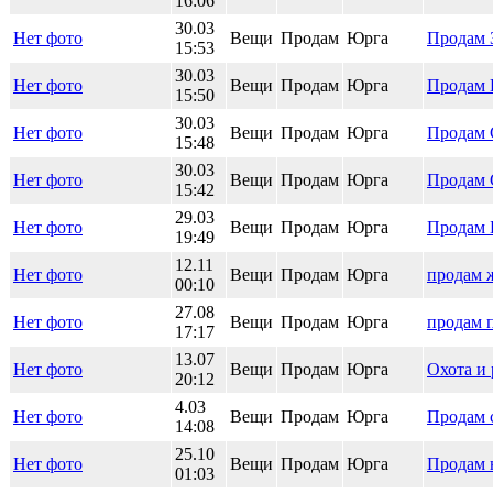
16:06
30.03
Нет фото
Вещи
Продам
Юрга
Продам 
15:53
30.03
Нет фото
Вещи
Продам
Юрга
Продам 
15:50
30.03
Нет фото
Вещи
Продам
Юрга
Продам 
15:48
30.03
Нет фото
Вещи
Продам
Юрга
Продам 
15:42
29.03
Нет фото
Вещи
Продам
Юрга
Продам 
19:49
12.11
Нет фото
Вещи
Продам
Юрга
продам 
00:10
27.08
Нет фото
Вещи
Продам
Юрга
продам п
17:17
13.07
Нет фото
Вещи
Продам
Юрга
Охота и
20:12
4.03
Нет фото
Вещи
Продам
Юрга
Продам 
14:08
25.10
Нет фото
Вещи
Продам
Юрга
Продам н
01:03