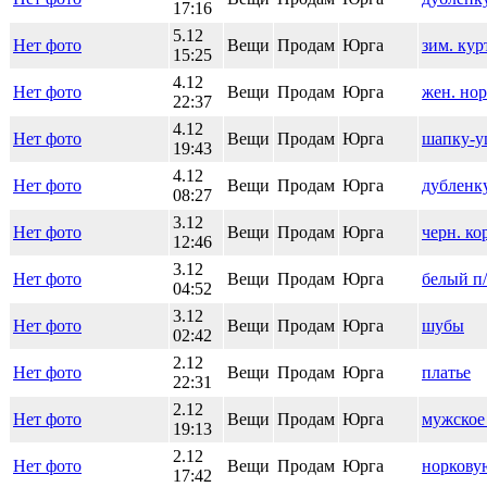
17:16
5.12
Нет фото
Вещи
Продам
Юрга
зим. кур
15:25
4.12
Нет фото
Вещи
Продам
Юрга
жен. нор
22:37
4.12
Нет фото
Вещи
Продам
Юрга
шапку-у
19:43
4.12
Нет фото
Вещи
Продам
Юрга
дубленку
08:27
3.12
Нет фото
Вещи
Продам
Юрга
черн. ко
12:46
3.12
Нет фото
Вещи
Продам
Юрга
белый п
04:52
3.12
Нет фото
Вещи
Продам
Юрга
шубы
02:42
2.12
Нет фото
Вещи
Продам
Юрга
платье
22:31
2.12
Нет фото
Вещи
Продам
Юрга
мужское
19:13
2.12
Нет фото
Вещи
Продам
Юрга
норкову
17:42