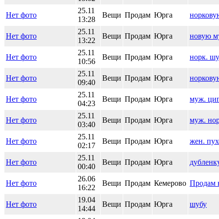
25.11
Нет фото
Вещи
Продам
Юрга
норкову
13:28
25.11
Нет фото
Вещи
Продам
Юрга
новую му
13:22
25.11
Нет фото
Вещи
Продам
Юрга
норк. ш
10:56
25.11
Нет фото
Вещи
Продам
Юрга
норкову
09:40
25.11
Нет фото
Вещи
Продам
Юрга
муж. ци
04:23
25.11
Нет фото
Вещи
Продам
Юрга
муж. но
03:40
25.11
Нет фото
Вещи
Продам
Юрга
жен. пу
02:17
25.11
Нет фото
Вещи
Продам
Юрга
дубленк
00:40
26.06
Нет фото
Вещи
Продам
Кемерово
Продам 
16:22
19.04
Нет фото
Вещи
Продам
Юрга
шубу
14:44