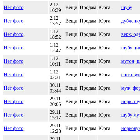
2.12
Нет фото
Вещи
Продам
Юрга
шубу
16:39
2.12
Нет фото
Вещи
Продам
Юрга
дубленк
13:57
1.12
Нет фото
Вещи
Продам
Юрга
верх, од
18:52
1.12
Нет фото
Вещи
Продам
Юрга
шубу ци
12:47
1.12
Нет фото
Вещи
Продам
Юрга
мутон, ш
10:11
1.12
Нет фото
Вещи
Продам
Юрга
енотову
02:31
30.11
Нет фото
Вещи
Продам
Юрга
муж. фо
03:44
29.11
Нет фото
Вещи
Продам
Юрга
норк. ш
20:05
29.11
Нет фото
Вещи
Продам
Юрга
шубу му
15:17
29.11
Нет фото
Вещи
Продам
Юрга
норкову
12:28
29.11