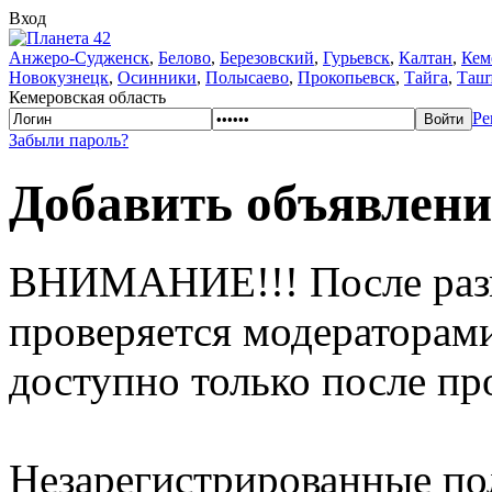
Вход
Анжеро-Судженск
,
Белово
,
Березовский
,
Гурьевск
,
Калтан
,
Кем
Новокузнецк
,
Осинники
,
Полысаево
,
Прокопьевск
,
Тайга
,
Таш
Кемеровская область
Ре
Забыли пароль?
Добавить объявлени
ВНИМАНИЕ!!! После раз
проверяется модераторами
доступно только после пр
Незарегистрированные п