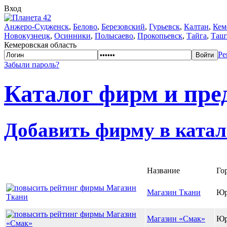
Вход
Анжеро-Судженск
,
Белово
,
Березовский
,
Гурьевск
,
Калтан
,
Кем
Новокузнецк
,
Осинники
,
Полысаево
,
Прокопьевск
,
Тайга
,
Таш
Кемеровская область
Ре
Забыли пароль?
Каталог фирм и пре
Добавить фирму в катал
Название
Го
Магазин Ткани
Юр
Магазин «Смак»
Юр