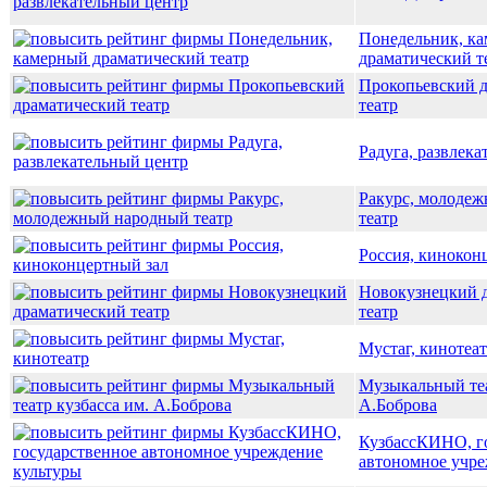
Понедельник, к
драматический т
Прокопьевский 
театр
Радуга, развлек
Ракурс, молоде
театр
Россия, кинокон
Новокузнецкий 
театр
Мустаг, кинотеа
Музыкальный теа
А.Боброва
КузбассКИНО, г
автономное учре