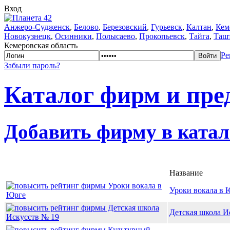
Вход
Анжеро-Судженск
,
Белово
,
Березовский
,
Гурьевск
,
Калтан
,
Кем
Новокузнецк
,
Осинники
,
Полысаево
,
Прокопьевск
,
Тайга
,
Таш
Кемеровская область
Ре
Забыли пароль?
Каталог фирм и пре
Добавить фирму в катал
Название
Уроки вокала в 
Детская школа И