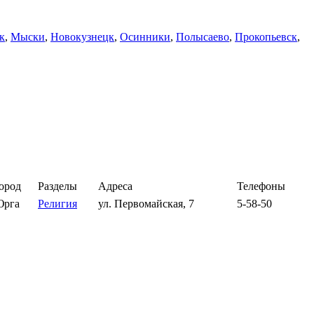
к
,
Мыски
,
Новокузнецк
,
Осинники
,
Полысаево
,
Прокопьевск
,
ород
Разделы
Адреса
Телефоны
рга
Религия
ул. Первомайская, 7
5-58-50