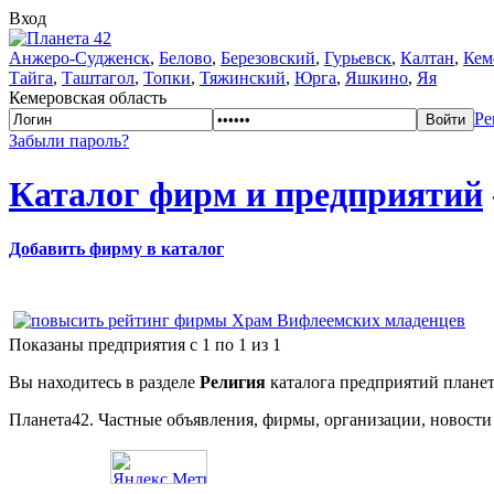
Вход
Анжеро-Судженск
,
Белово
,
Березовский
,
Гурьевск
,
Калтан
,
Кем
Тайга
,
Таштагол
,
Топки
,
Тяжинский
,
Юрга
,
Яшкино
,
Яя
Кемеровская область
Ре
Забыли пароль?
Каталог фирм и предприятий
Добавить фирму в каталог
Показаны предприятия с 1 по 1 из 1
Вы находитесь в разделе
Религия
каталога предприятий планет
Планета42. Частные объявления, фирмы, организации, новости