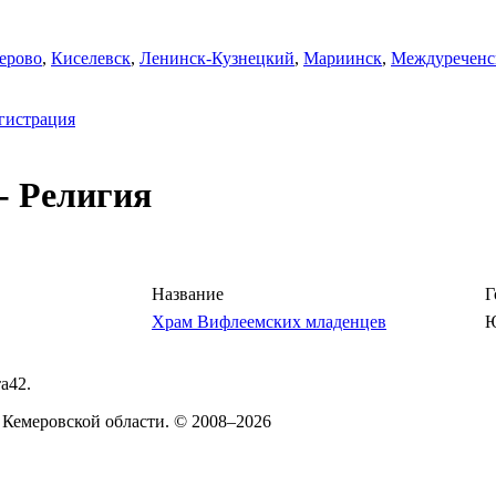
ерово
,
Киселевск
,
Ленинск-Кузнецкий
,
Мариинск
,
Междуреченс
гистрация
- Религия
Название
Г
Храм Вифлеемских младенцев
Ю
а42.
 Кемеровской области. © 2008–2026