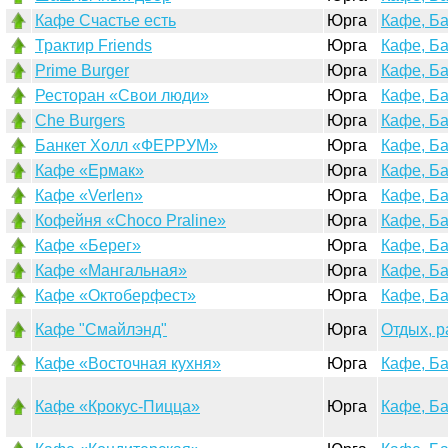
Кафе Счастье есть
Юрга
Кафе, Б
Трактир Friends
Юрга
Кафе, Б
Prime Burger
Юрга
Кафе, Б
Ресторан «Свои люди»
Юрга
Кафе, Б
Che Burgers
Юрга
Кафе, Б
Банкет Холл «ФЕРРУМ»
Юрга
Кафе, Б
Кафе «Ермак»
Юрга
Кафе, Б
Кафе «Verlen»
Юрга
Кафе, Б
Кофейня «Choco Praline»
Юрга
Кафе, Б
Кафе «Берег»
Юрга
Кафе, Б
Кафе «Мангальная»
Юрга
Кафе, Б
Кафе «Октоберфест»
Юрга
Кафе, Б
Кафе "Смайлэнд"
Юрга
Отдых, р
Кафе «Восточная кухня»
Юрга
Кафе, Б
Кафе «Крокус-Пицца»
Юрга
Кафе, Б