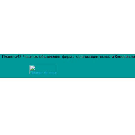
Планета42. Частные объявления, фирмы, организации, новости Кемеровско