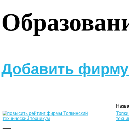
Образован
Добавить фирму 
Назв
Топки
техни