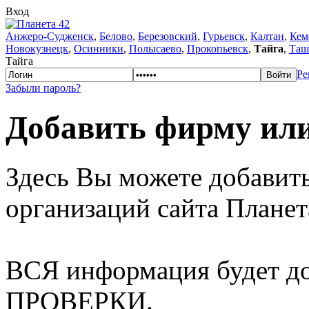
Вход
Анжеро-Судженск
,
Белово
,
Березовский
,
Гурьевск
,
Калтан
,
Кем
Новокузнецк
,
Осинники
,
Полысаево
,
Прокопьевск
,
Тайга
,
Таш
Тайга
Ре
Забыли пароль?
Добавить фирму ил
Здесь Вы можете добавит
организаций сайта Планет
ВСЯ информация будет 
ПРОВЕРКИ.