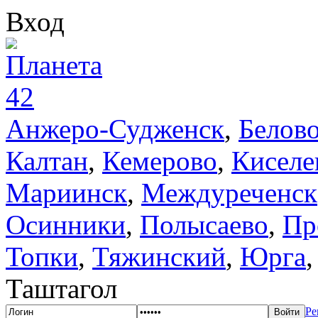
Вход
Анжеро-Судженск
,
Белов
Калтан
,
Кемерово
,
Киселе
Мариинск
,
Междуреченск
Осинники
,
Полысаево
,
Пр
Топки
,
Тяжинский
,
Юрга
Таштагол
Ре