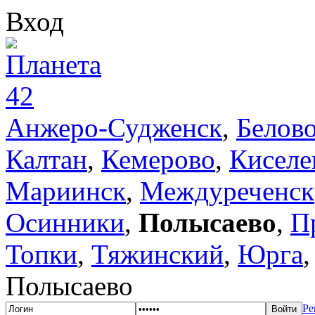
Вход
Анжеро-Судженск
,
Белов
Калтан
,
Кемерово
,
Киселе
Мариинск
,
Междуреченск
Осинники
,
Полысаево
,
П
Топки
,
Тяжинский
,
Юрга
Полысаево
Ре