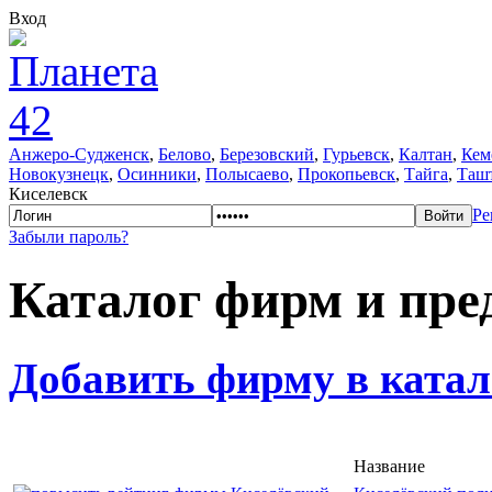
Вход
Анжеро-Судженск
,
Белово
,
Березовский
,
Гурьевск
,
Калтан
,
Кем
Новокузнецк
,
Осинники
,
Полысаево
,
Прокопьевск
,
Тайга
,
Таш
Киселевск
Ре
Забыли пароль?
Каталог фирм и пре
Добавить фирму в катал
Название