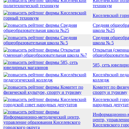
Киселёвский пол
техникум
Киселевский гор
Средняя общеобра
школа №25
Средняя общеобра
школа № 5
Открытая (сменна
общеобразователь
585, сеть ювелир
Киселёвский педа
колледж
Комитет по физич
спорту и туризму
Киселевский горо
народных депутат
Информационно-м
центр, управлени
Киселевского гор